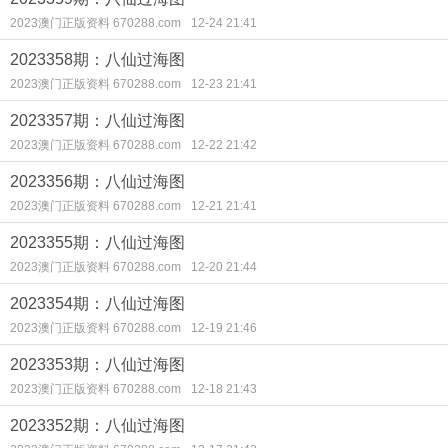
2023澳门正版资料 670288.com
12-24 21:41
2023358期：八仙过海图
2023澳门正版资料 670288.com
12-23 21:41
2023357期：八仙过海图
2023澳门正版资料 670288.com
12-22 21:42
2023356期：八仙过海图
2023澳门正版资料 670288.com
12-21 21:41
2023355期：八仙过海图
2023澳门正版资料 670288.com
12-20 21:44
2023354期：八仙过海图
2023澳门正版资料 670288.com
12-19 21:46
2023353期：八仙过海图
2023澳门正版资料 670288.com
12-18 21:43
2023352期：八仙过海图