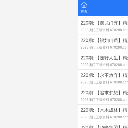
首页
220期: 【摆龙门阵】
2023澳门正版资料 670288.co
220期: 【福如山岳】
2023澳门正版资料 670288.co
220期: 【逆转人生】
2023澳门正版资料 670288.co
220期: 【永不放弃】
2023澳门正版资料 670288.co
220期: 【追求梦想】
2023澳门正版资料 670288.co
220期: 【木木成林】
2023澳门正版资料 670288.co
220期: 【顶峰集团】