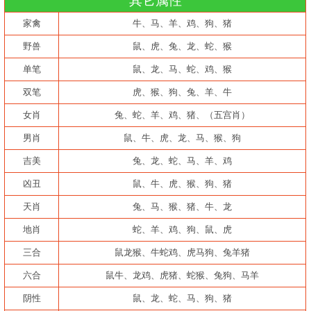
其它属性
家禽
牛、马、羊、鸡、狗、猪
野兽
鼠、虎、兔、龙、蛇、猴
单笔
鼠、龙、马、蛇、鸡、猴
双笔
虎、猴、狗、兔、羊、牛
女肖
兔、蛇、羊、鸡、猪、（五宫肖）
男肖
鼠、牛、虎、龙、马、猴、狗
吉美
兔、龙、蛇、马、羊、鸡
凶丑
鼠、牛、虎、猴、狗、猪
天肖
兔、马、猴、猪、牛、龙
地肖
蛇、羊、鸡、狗、鼠、虎
三合
鼠龙猴、牛蛇鸡、虎马狗、兔羊猪
六合
鼠牛、龙鸡、虎猪、蛇猴、兔狗、马羊
阴性
鼠、龙、蛇、马、狗、猪